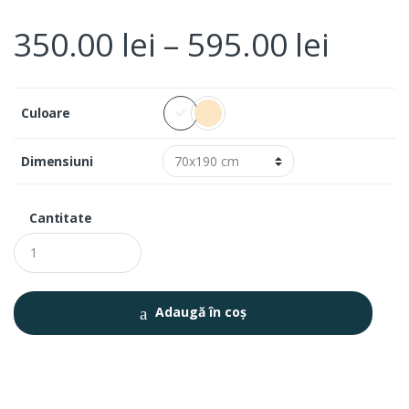
350.00
lei
–
595.00
lei
Culoare
Dimensiuni
Cantitate
Q
u
a
n
t
Adaugă în coș
i
t
y