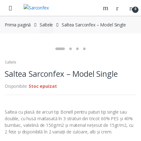
Skip to navigation
Skip to content
0
Prima pagină
Saltele
Saltea Sarconfex – Model Single
Saltele
Saltea Sarconfex – Model Single
Disponibile:
Stoc epuizat
Saltea cu plasă de arcuri tip Bonell pentru paturi tip single sau
double, cu husă matlasată în 3 straturi din tricot 60% PES și 40%
bumbac, vatelină de 150g/m2 și material nețesut de 15gr/m2, cu
2 fețe și disponibilă în 2 variații de culoare, alb și crem.