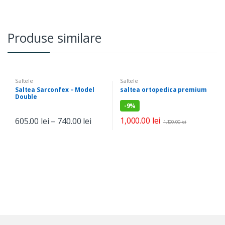
Produse similare
Saltele
Saltele
Saltea Sarconfex – Model
saltea ortopedica premium
Double
-
9%
1,000.00
lei
605.00
lei
–
740.00
lei
1,100.00
lei