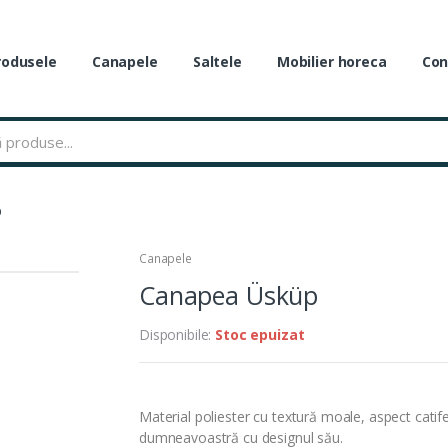
rodusele
Canapele
Saltele
Mobilier horeca
Con
p
Canapele
Canapea Üsküp
Disponibile:
Stoc epuizat
Material poliester cu textură moale, aspect cati
dumneavoastră cu designul său.