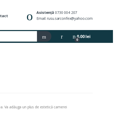
Asistență
0730 004 207
tact
Email: rusu.sarconfex@yahoo.com
0.00
lei
0
fea. Va adăuga un plus de estetică camerei